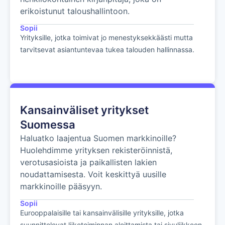
erikoistunut taloushallintoon.
Sopii
Yrityksille, jotka toimivat jo menestyksekkäästi mutta
tarvitsevat asiantuntevaa tukea talouden hallinnassa.
Kansainväliset yritykset
Suomessa
Haluatko laajentua Suomen markkinoille?
Huolehdimme yrityksen rekisteröinnistä,
verotusasioista ja paikallisten lakien
noudattamisesta. Voit keskittyä uusille
markkinoille pääsyyn.
Sopii
Eurooppalaisille tai kansainvälisille yrityksille, jotka
suunnittelevat liiketoiminnan aloittamista tai sivuliikkeen