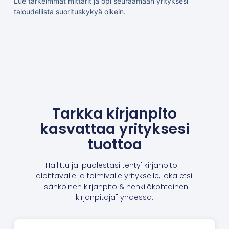
Lue tärkeimmät mittarit ja opi seuraamaan yrityksesi
taloudellista suorituskykyä oikein.
Tarkka kirjanpito
kasvattaa yrityksesi
tuottoa
Hallittu ja 'puolestasi tehty' kirjanpito –
aloittavalle ja toimivalle yritykselle, joka etsii
"sähköinen kirjanpito & henkilökohtainen
kirjanpitäjä" yhdessä.