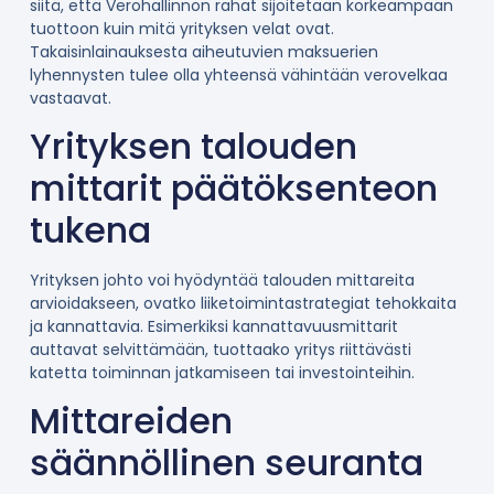
siitä, että Verohallinnon rahat sijoitetaan korkeampaan
tuottoon kuin mitä yrityksen velat ovat.
Takaisinlainauksesta aiheutuvien maksuerien
lyhennysten tulee olla yhteensä vähintään verovelkaa
vastaavat.
Yrityksen talouden
mittarit päätöksenteon
tukena
Yrityksen johto voi hyödyntää talouden mittareita
arvioidakseen, ovatko liiketoimintastrategiat tehokkaita
ja kannattavia. Esimerkiksi kannattavuusmittarit
auttavat selvittämään, tuottaako yritys riittävästi
katetta toiminnan jatkamiseen tai investointeihin.
Mittareiden
säännöllinen seuranta