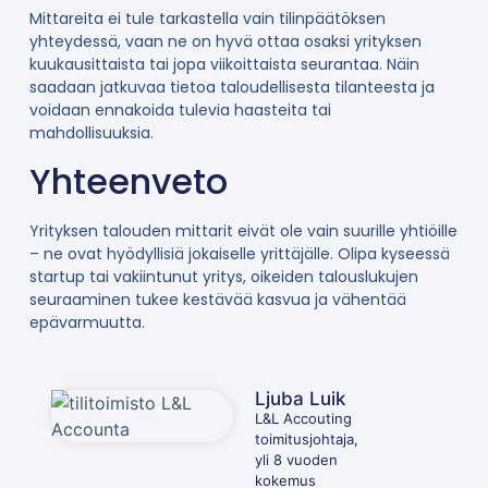
Mittareita ei tule tarkastella vain tilinpäätöksen
yhteydessä, vaan ne on hyvä ottaa osaksi yrityksen
kuukausittaista tai jopa viikoittaista seurantaa. Näin
saadaan jatkuvaa tietoa taloudellisesta tilanteesta ja
voidaan ennakoida tulevia haasteita tai
mahdollisuuksia.
Yhteenveto
Yrityksen talouden mittarit eivät ole vain suurille yhtiöille
– ne ovat hyödyllisiä jokaiselle yrittäjälle. Olipa kyseessä
startup tai vakiintunut yritys, oikeiden talouslukujen
seuraaminen tukee kestävää kasvua ja vähentää
epävarmuutta.
Ljuba Luik
L&L Accouting
toimitusjohtaja,
yli 8 vuoden
kokemus