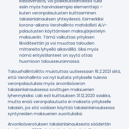
kassavirrasta, voi poikkeustilanteissa tulla
esiin myös harvinaisempia elementtejä –
kuten veronpalautusten kuittaaminen
takaisinlainauksen yhteydessä. Esimerkiksi
korona-aikana Verohallinto mahdollisti ALV-
palautusten käyttämisen maksujärjestelyn
maksueriin. Tämä vaikuttaa yrityksen
likviditeettiin ja voi muuttaa talouden
mittareita lyhyellä aikavälillä. Siksi myös
nämä erityistilanteet on syytä ottaa
huomioon talousseurannassa.
Taloushallintoliitto muistuttaa uutisessaan 16.2.2021 siitä,
että Verohallinto voi nyt kuitata yritykselle tulevia
veronpalautuksia myös arvonlisäveron
takaisinlainauksessa sovittujen maksuerien
lyhennyksiksi. Laki esti kuittauksen 31.12.2020 saakka,
mutta enää veronpalautusta ei makseta yritykselle
takaisin, jos sitä voidaan käyttää takaisinlainauksessa
syntyneiden maksuerien suorituksiksi.
Arvonlisäverotuksen takaisinlainauksesta säädettiin