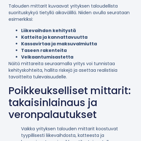
Talouden mittarit kuvaavat yrityksen taloudellista
suorituskykyä tietyllä aikavälillä. Niiden avulla seurataan
esimerkiksi:
Liikevaihdon kehitystä
Katteita ja kannattavuutta
Kassavirtaa ja maksuvalmiutta
Taseen rakenteita
Velkaantumisastetta
Näitä mittareita seuraamalla yritys voi tunnistaa
kehityskohteita, hallita riskejä ja asettaa realistisia
tavoitteita tulevaisuudelle.
Poikkeukselliset mittarit:
takaisinlainaus ja
veronpalautukset
Vaikka yrityksen talouden mittarit koostuvat
tyypillisesti liikevaihdosta, katteesta ja