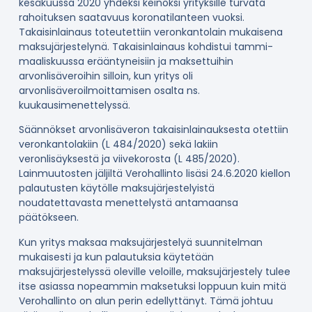
kesäkuussa 2020 yhdeksi keinoksi yrityksille turvata
rahoituksen saatavuus koronatilanteen vuoksi.
Takaisinlainaus toteutettiin veronkantolain mukaisena
maksujärjestelynä. Takaisinlainaus kohdistui tammi-
maaliskuussa erääntyneisiin ja maksettuihin
arvonlisäveroihin silloin, kun yritys oli
arvonlisäveroilmoittamisen osalta ns.
kuukausimenettelyssä.
Säännökset arvonlisäveron takaisinlainauksesta otettiin
veronkantolakiin (L 484/2020) sekä lakiin
veronlisäyksestä ja viivekorosta (L 485/2020).
Lainmuutosten jäljiltä Verohallinto lisäsi 24.6.2020 kiellon
palautusten käytölle maksujärjestelyistä
noudatettavasta menettelystä antamaansa
päätökseen.
Kun yritys maksaa maksujärjestelyä suunnitelman
mukaisesti ja kun palautuksia käytetään
maksujärjestelyssä oleville veloille, maksujärjestely tulee
itse asiassa nopeammin maksetuksi loppuun kuin mitä
Verohallinto on alun perin edellyttänyt. Tämä johtuu