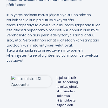
päätökseen.
Kun yritys maksaa maksujärjestelyä suunnitelman
mukaisesti ja kun palautuksia käytetään
maksujärjestelyssä oleville veloille, maksujärjestely tulee
itse asiassa nopeammin maksetuksi loppuun kuin mitä
Verohallinto on alun perin edellyttänyt. Tämä johtuu
siitä, että Verohallinnon rahat sijoitetaan korkeampaan
tuottoon kuin mitä yrityksen velat ovat.
Takaisinlainauksesta aiheutuvien maksuerien
lyhennysten tulee olla yhteensä vähintään verovelkaa
vastaavat.
Ljuba Luik
L&L Accouting
toimitusjohtaja,
yli 8 vuoden
kokemus
kirjanpidosta.
Kirjanpidon