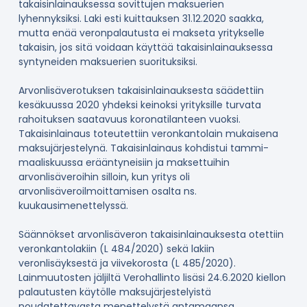
takaisinlainauksessa sovittujen maksuerien
lyhennyksiksi. Laki esti kuittauksen 31.12.2020 saakka,
mutta enää veronpalautusta ei makseta yritykselle
takaisin, jos sitä voidaan käyttää takaisinlainauksessa
syntyneiden maksuerien suorituksiksi.
Arvonlisäverotuksen takaisinlainauksesta säädettiin
kesäkuussa 2020 yhdeksi keinoksi yrityksille turvata
rahoituksen saatavuus koronatilanteen vuoksi.
Takaisinlainaus toteutettiin veronkantolain mukaisena
maksujärjestelynä. Takaisinlainaus kohdistui tammi-
maaliskuussa erääntyneisiin ja maksettuihin
arvonlisäveroihin silloin, kun yritys oli
arvonlisäveroilmoittamisen osalta ns.
kuukausimenettelyssä.
Säännökset arvonlisäveron takaisinlainauksesta otettiin
veronkantolakiin (L 484/2020) sekä lakiin
veronlisäyksestä ja viivekorosta (L 485/2020).
Lainmuutosten jäljiltä Verohallinto lisäsi 24.6.2020 kiellon
palautusten käytölle maksujärjestelyistä
noudatettavasta menettelystä antamaansa