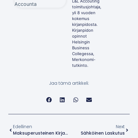
L&L Accouting
toimitusjohtaja,
yli 8 vuoden
kokemus
kirjanpidosta.
Kirjanpidon
opinnot
Helsingin
Business
Collegessa,
Merkonomi-
tutkinto.
Jaa tämä artikkeli:
Edellinen
Next
Maksuperusteinen Kirjanpito Toiminimi
Sähköinen Laskutus