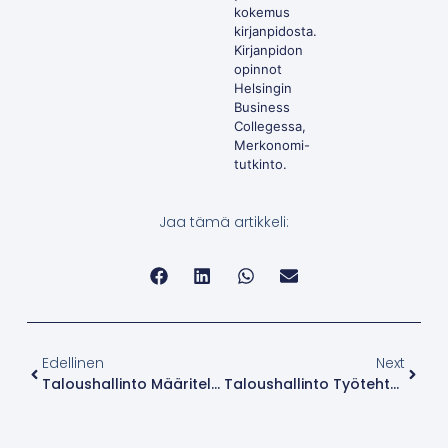
kokemus
kirjanpidosta.
Kirjanpidon
opinnot
Helsingin
Business
Collegessa,
Merkonomi-
tutkinto.
Jaa tämä artikkeli:
Edellinen
Next
Taloushallinto Määritelmä
Taloushallinto Työtehtävät