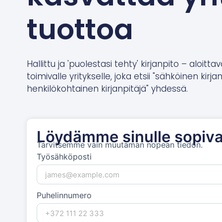
tuottoa
Hallittu ja 'puolestasi tehty' kirjanpito – aloittav
toimivalle yritykselle, joka etsii "sähköinen kirja
henkilökohtainen kirjanpitäjä" yhdessä.
Löydämme sinulle sopiva
Tarvitsemme vain muutaman nopean tiedon.
Työsähköposti
Puhelinnumero