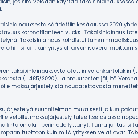
aisin, jos sitä voidaan käyttää takaisinlainauksessa
.
aisinlainauksesta säädettiin kesäkuussa 2020 yhdeksi
tavuus koronatilanteen vuoksi. Takaisinlainaus tote
elynä. Takaisinlainaus kohdistui tammi-maaliskuus
roihin silloin, kun yritys oli arvonlisäveroilmoittami
on takaisinlainauksesta otettiin veronkantolakiin (L
ekorosta (L 485/2020). Lainmuutosten jäljiltä Verohall
ytölle maksujärjestelyistä noudatettavasta menet
ujärjestelyä suunnitelman mukaisesti ja kun palau
ille veloille, maksujärjestely tulee itse asiassa n
allinto on alun perin edellyttänyt. Tämä johtuu siitä
ampaan tuottoon kuin mitä yrityksen velat ovat. Tak