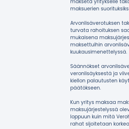
makseta yritykselle tak
maksuerien suorituksiksi
Arvonlisäverotuksen tak
turvata rahoituksen saa
mukaisena maksujärjest
maksettuihin arvonlisäve
kuukausimenettelyssä.
Säännökset arvonlisäver
veronlisäyksestä ja viiv
kiellon palautusten kä
päätökseen.
Kun yritys maksaa maks
maksujärjestelyssä olev
loppuun kuin mitä Veroh
rahat sijoitetaan korke