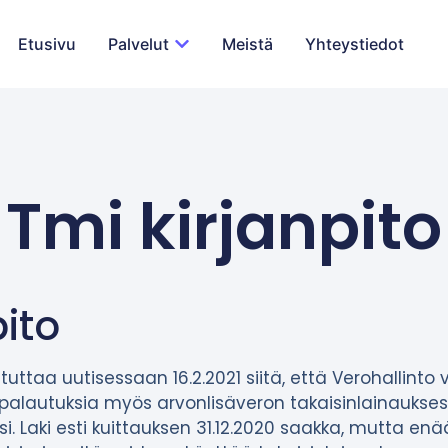
Etusivu
Palvelut
Meistä
Yhteystiedot
Tmi kirjanpito
pito
stuttaa uutisessaan 16.2.2021 siitä, että Verohallinto 
onpalautuksia myös arvonlisäveron takaisinlainaukses
i. Laki esti kuittauksen 31.12.2020 saakka, mutta en