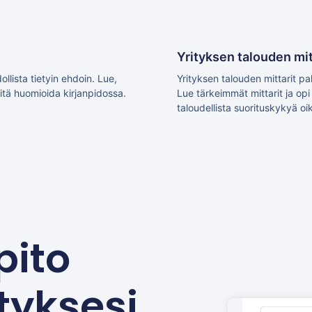
Yrityksen talouden mit
lista tietyin ehdoin. Lue,
Yrityksen talouden mittarit pal
mitä huomioida kirjanpidossa.
Lue tärkeimmät mittarit ja op
taloudellista suorituskykyä oik
pito
tyksesi