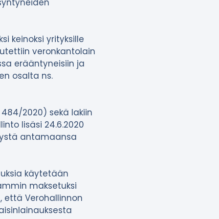
 syntyneiden
 keinoksi yrityksille
utettiin veronkantolain
sa erääntyneisiin ja
sen osalta ns.
 484/2020) sekä lakiin
into lisäsi 24.6.2020
telystä antamaansa
tuksia käytetään
opeammin maksetuksi
, että Verohallinnon
aisinlainauksesta