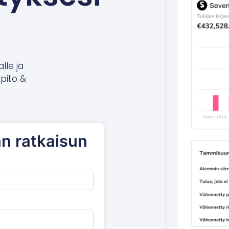
alle ja
npito &
n ratkaisun