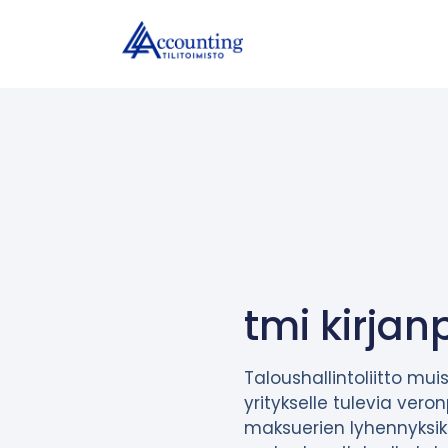
tmi kirjan
Taloushallintoliitto mui
yritykselle tulevia ver
maksuerien lyhennyksiks