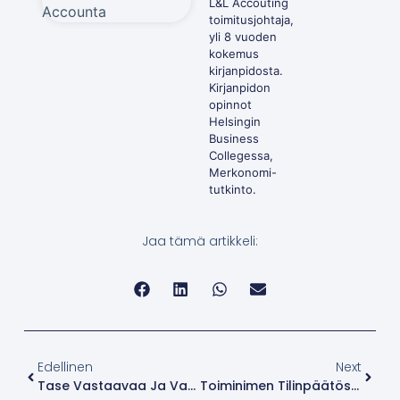
L&L Accouting
toimitusjohtaja,
yli 8 vuoden
kokemus
kirjanpidosta.
Kirjanpidon
opinnot
Helsingin
Business
Collegessa,
Merkonomi-
tutkinto.
Jaa tämä artikkeli:
Edellinen
Next
Tase Vastaavaa Ja Vastattavaa
Toiminimen Tilinpäätös Pohja