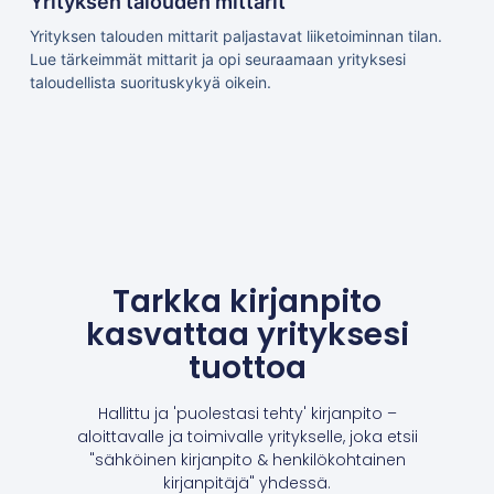
Yrityksen talouden mittarit
Yrityksen talouden mittarit paljastavat liiketoiminnan tilan.
Lue tärkeimmät mittarit ja opi seuraamaan yrityksesi
taloudellista suorituskykyä oikein.
Tarkka kirjanpito
kasvattaa yrityksesi
tuottoa
Hallittu ja 'puolestasi tehty' kirjanpito –
aloittavalle ja toimivalle yritykselle, joka etsii
"sähköinen kirjanpito & henkilökohtainen
kirjanpitäjä" yhdessä.