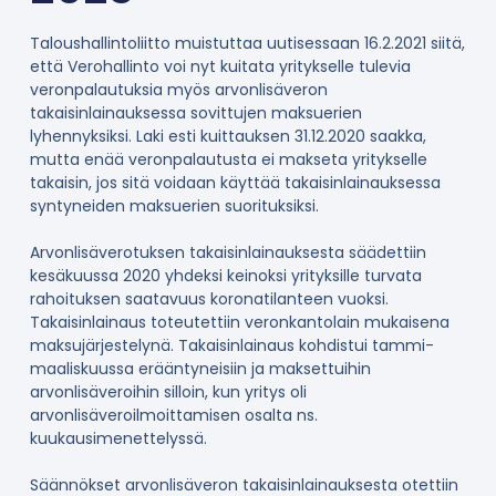
Taloushallintoliitto muistuttaa uutisessaan 16.2.2021 siitä,
että Verohallinto voi nyt kuitata yritykselle tulevia
veronpalautuksia myös arvonlisäveron
takaisinlainauksessa sovittujen maksuerien
lyhennyksiksi. Laki esti kuittauksen 31.12.2020 saakka,
mutta enää veronpalautusta ei makseta yritykselle
takaisin, jos sitä voidaan käyttää takaisinlainauksessa
syntyneiden maksuerien suorituksiksi.
Arvonlisäverotuksen takaisinlainauksesta säädettiin
kesäkuussa 2020 yhdeksi keinoksi yrityksille turvata
rahoituksen saatavuus koronatilanteen vuoksi.
Takaisinlainaus toteutettiin veronkantolain mukaisena
maksujärjestelynä. Takaisinlainaus kohdistui tammi-
maaliskuussa erääntyneisiin ja maksettuihin
arvonlisäveroihin silloin, kun yritys oli
arvonlisäveroilmoittamisen osalta ns.
kuukausimenettelyssä.
Säännökset arvonlisäveron takaisinlainauksesta otettiin