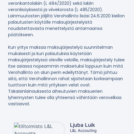
veronkantolakiin (L 484/2020) sekä lakiin
veronlisäyksestä ja viivekorosta (L 485/2020).
Lainmuutosten jäljiltä Verohallinto lisäsi 24.6.2020 kiellon
palautusten käytölle maksujärjestelyistä
noudatettavasta menettelystä antamaansa
päätökseen.
Kun yritys maksaa maksujärjestelyä suunnitelman
mukaisesti ja kun palautuksia käytetään
maksujärjestelyssä oleville veloille, maksujärjestely tulee
itse asiassa nopeammin maksetuksi loppuun kuin mitä
Verohallinto on alun perin edellyttänyt. Tämä johtuu
siitä, että Verohallinnon rahat sijoitetaan korkeampaan
tuottoon kuin mitä yrityksen velat ovat.
Takaisinlainauksesta aiheutuvien maksuerien
lyhennysten tulee olla yhteensä vähintään verovelkaa
vastaavat.
Ljuba Luik
L&L Accouting