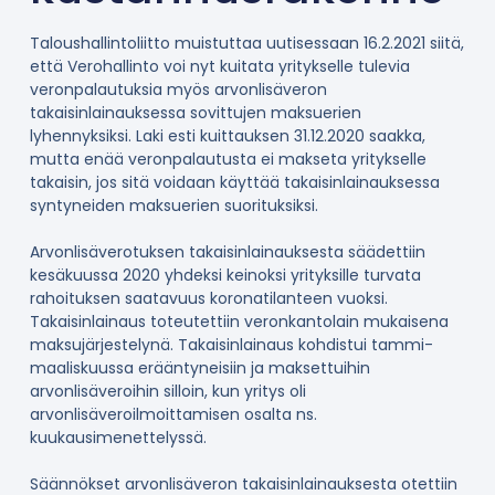
Taloushallintoliitto muistuttaa uutisessaan 16.2.2021 siitä,
että Verohallinto voi nyt kuitata yritykselle tulevia
veronpalautuksia myös arvonlisäveron
takaisinlainauksessa sovittujen maksuerien
lyhennyksiksi. Laki esti kuittauksen 31.12.2020 saakka,
mutta enää veronpalautusta ei makseta yritykselle
takaisin, jos sitä voidaan käyttää takaisinlainauksessa
syntyneiden maksuerien suorituksiksi.
Arvonlisäverotuksen takaisinlainauksesta säädettiin
kesäkuussa 2020 yhdeksi keinoksi yrityksille turvata
rahoituksen saatavuus koronatilanteen vuoksi.
Takaisinlainaus toteutettiin veronkantolain mukaisena
maksujärjestelynä. Takaisinlainaus kohdistui tammi-
maaliskuussa erääntyneisiin ja maksettuihin
arvonlisäveroihin silloin, kun yritys oli
arvonlisäveroilmoittamisen osalta ns.
kuukausimenettelyssä.
Säännökset arvonlisäveron takaisinlainauksesta otettiin