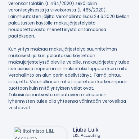
veronkantolakiin (L 484/2020) sekä lakiin
veronlisäyksestä ja viivekorosta (L 485/2020).
Lainmuutosten jäljiltä Verohallinto lisäsi 24.6.2020 kiellon
palautusten käytölle maksujärjestelyistä
noudatettavasta menettelystä antamaansa
päätökseen.
Kun yritys maksaa maksujärjestelyä suunnitelman
mukaisesti ja kun palautuksia käytetään
maksujärjestelyssä oleville veloille, maksujärjestely tulee
itse asiassa nopeammin maksetuksi loppuun kuin mitä
Verohallinto on alun perin edellyttänyt. Tämä johtuu
siitä, että Verohallinnon rahat sijoitetaan korkeampaan
tuottoon kuin mitä yrityksen velat ovat.
Takaisinlainauksesta aiheutuvien maksuerien
lyhennysten tulee olla yhteensä vähintään verovelkaa
vastaavat.
Ljuba Luik
L&L Accouting