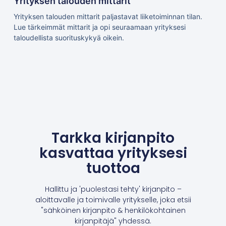
Yrityksen talouden mittarit
Yrityksen talouden mittarit paljastavat liiketoiminnan tilan.
Lue tärkeimmät mittarit ja opi seuraamaan yrityksesi
taloudellista suorituskykyä oikein.
Tarkka kirjanpito
kasvattaa yrityksesi
tuottoa
Hallittu ja 'puolestasi tehty' kirjanpito –
aloittavalle ja toimivalle yritykselle, joka etsii
"sähköinen kirjanpito & henkilökohtainen
kirjanpitäjä" yhdessä.