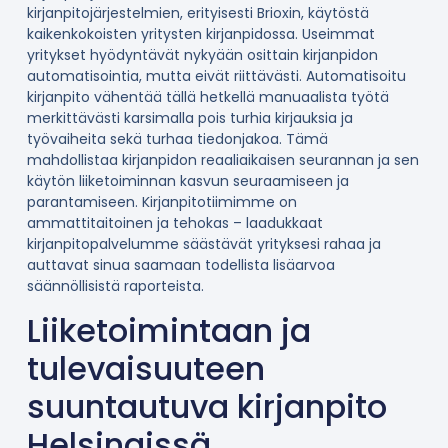
kirjanpitojärjestelmien, erityisesti Brioxin, käytöstä
kaikenkokoisten yritysten kirjanpidossa. Useimmat
yritykset hyödyntävät nykyään osittain kirjanpidon
automatisointia, mutta eivät riittävästi. Automatisoitu
kirjanpito vähentää tällä hetkellä manuaalista työtä
merkittävästi karsimalla pois turhia kirjauksia ja
työvaiheita sekä turhaa tiedonjakoa. Tämä
mahdollistaa kirjanpidon reaaliaikaisen seurannan ja sen
käytön liiketoiminnan kasvun seuraamiseen ja
parantamiseen. Kirjanpitotiimimme on
ammattitaitoinen ja tehokas – laadukkaat
kirjanpitopalvelumme säästävät yrityksesi rahaa ja
auttavat sinua saamaan todellista lisäarvoa
säännöllisistä raporteista.
Liiketoimintaan ja
tulevaisuuteen
suuntautuva kirjanpito
Helsingissä.