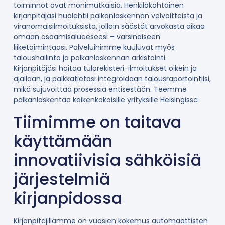
toiminnot ovat monimutkaisia. Henkilökohtainen
kirjanpitäjäsi huolehtii palkanlaskennan velvoitteista ja
viranomaisilmoituksista, jolloin säästät arvokasta aikaa
omaan osaamisalueeseesi – varsinaiseen
liiketoimintaasi. Palveluihimme kuuluvat myös
taloushallinto ja palkanlaskennan arkistointi.
Kirjanpitäjäsi hoitaa tulorekisteri-ilmoitukset oikein ja
ajallaan, ja palkkatietosi integroidaan talousraportointiisi,
mikä sujuvoittaa prosessia entisestään. Teemme
palkanlaskentaa kaikenkokoisille yrityksille Helsingissä
Tiimimme on taitava
käyttämään
innovatiivisia sähköisiä
järjestelmiä
kirjanpidossa
Kirjanpitäjillämme on vuosien kokemus automaattisten