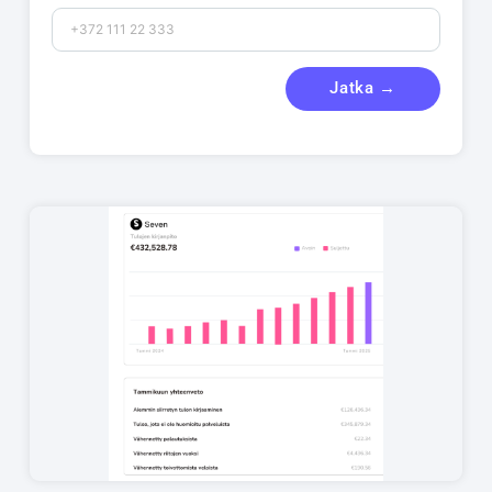
Jatka →