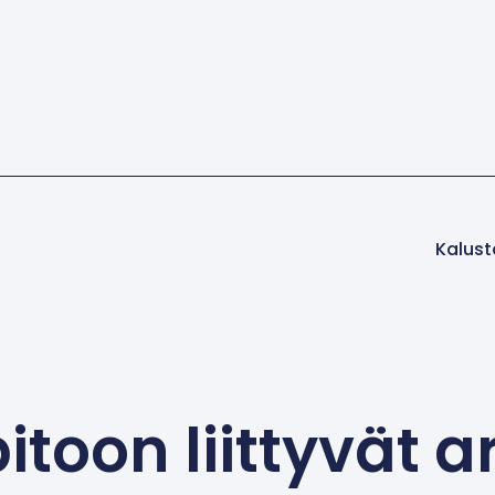
Kalust
itoon liittyvät ar