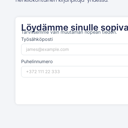
Löydämme sinulle sopiva
Tarvitsemme vain muutaman nopean tiedon.
Työsähköposti
Puhelinnumero