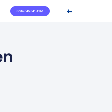
Soita 045 841 4161
en