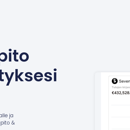
pito
tyksesi
alle ja
npito &