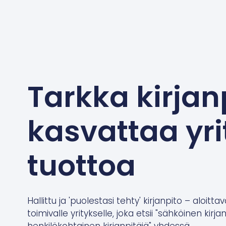
Tarkka kirjan
kasvattaa yri
tuottoa
Hallittu ja 'puolestasi tehty' kirjanpito – aloittav
toimivalle yritykselle, joka etsii "sähköinen kirja
henkilökohtainen kirjanpitäjä" yhdessä.