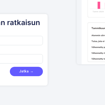
n ratkaisun
Jatka →