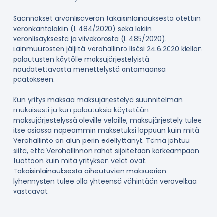
Säännökset arvonlisäveron takaisinlainauksesta otettiin
veronkantolakiin (L 484/2020) sekä lakiin
veronlisäyksestä ja viivekorosta (L 485/2020).
Lainmuutosten jäljiltä Verohallinto lisäsi 24.6.2020 kiellon
palautusten käytölle maksujärjestelyistä
noudatettavasta menettelystä antamaansa
päätökseen.
Kun yritys maksaa maksujärjestelyä suunnitelman
mukaisesti ja kun palautuksia käytetään
maksujärjestelyssä oleville veloille, maksujärjestely tulee
itse asiassa nopeammin maksetuksi loppuun kuin mitä
Verohallinto on alun perin edellyttänyt. Tämä johtuu
siitä, että Verohallinnon rahat sijoitetaan korkeampaan
tuottoon kuin mitä yrityksen velat ovat.
Takaisinlainauksesta aiheutuvien maksuerien
lyhennysten tulee olla yhteensä vähintään verovelkaa
vastaavat.