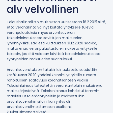
alv velvollinen
Taloushallintoliitto muistuttaa uutisessaan 16.2.2021 siitä,
että Verohallinto voi nyt kuitata yritykselle tulevia
veronpalautuksia myös arvonlisäveron
takaisinlainauksessa sovittujen maksuerien
lyhennyksiksi. Laki esti kuittauksen 31.12.2020 saakka,
mutta enää veronpalautusta ei makseta yritykselle
takaisin, jos sitä voidaan käyttää takaisinlainauksessa
syntyneiden maksuerien suorituksiksi.
Arvonlisäverotuksen takaisinlainauksesta säädettiin
kesäkuussa 2020 yhdeksi keinoksi yrityksille turvata
rahoituksen saatavuus koronatilanteen vuoksi.
Takaisinlainaus toteutettiin veronkantolain mukaisena
maksujärjestelynä. Takaisinlainaus kohdistui tammi-
maaliskuussa erääntyneisiin ja maksettuihin
arvonlisäveroihin silloin, kun yritys oli
arvonlisäveroilmoittamisen osalta ns.
kuukausimenettelyssä.