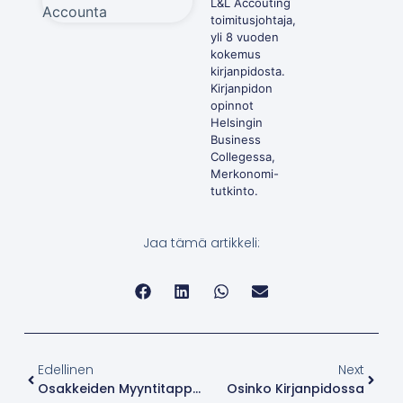
L&L Accouting
toimitusjohtaja,
yli 8 vuoden
kokemus
kirjanpidosta.
Kirjanpidon
opinnot
Helsingin
Business
Collegessa,
Merkonomi-
tutkinto.
Jaa tämä artikkeli:
Edellinen
Next
Osakkeiden Myyntitappio Kirjanpidossa
Osinko Kirjanpidossa