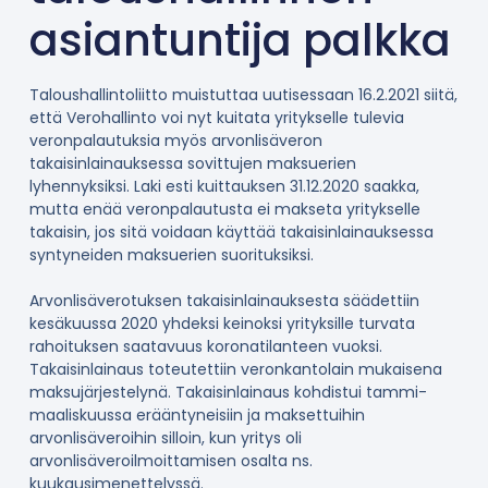
asiantuntija palkka
Taloushallintoliitto muistuttaa uutisessaan 16.2.2021 siitä,
että Verohallinto voi nyt kuitata yritykselle tulevia
veronpalautuksia myös arvonlisäveron
takaisinlainauksessa sovittujen maksuerien
lyhennyksiksi. Laki esti kuittauksen 31.12.2020 saakka,
mutta enää veronpalautusta ei makseta yritykselle
takaisin, jos sitä voidaan käyttää takaisinlainauksessa
syntyneiden maksuerien suorituksiksi.
Arvonlisäverotuksen takaisinlainauksesta säädettiin
kesäkuussa 2020 yhdeksi keinoksi yrityksille turvata
rahoituksen saatavuus koronatilanteen vuoksi.
Takaisinlainaus toteutettiin veronkantolain mukaisena
maksujärjestelynä. Takaisinlainaus kohdistui tammi-
maaliskuussa erääntyneisiin ja maksettuihin
arvonlisäveroihin silloin, kun yritys oli
arvonlisäveroilmoittamisen osalta ns.
kuukausimenettelyssä.