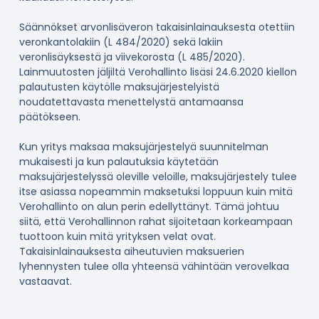
Säännökset arvonlisäveron takaisinlainauksesta otettiin
veronkantolakiin (L 484/2020) sekä lakiin
veronlisäyksestä ja viivekorosta (L 485/2020).
Lainmuutosten jäljiltä Verohallinto lisäsi 24.6.2020 kiellon
palautusten käytölle maksujärjestelyistä
noudatettavasta menettelystä antamaansa
päätökseen.
Kun yritys maksaa maksujärjestelyä suunnitelman
mukaisesti ja kun palautuksia käytetään
maksujärjestelyssä oleville veloille, maksujärjestely tulee
itse asiassa nopeammin maksetuksi loppuun kuin mitä
Verohallinto on alun perin edellyttänyt. Tämä johtuu
siitä, että Verohallinnon rahat sijoitetaan korkeampaan
tuottoon kuin mitä yrityksen velat ovat.
Takaisinlainauksesta aiheutuvien maksuerien
lyhennysten tulee olla yhteensä vähintään verovelkaa
vastaavat.