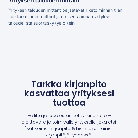
Yrityksen talouden mittarit
Yrityksen talouden mittarit paljastavat liiketoiminnan tilan.
Lue tärkeimmät mittarit ja opi seuraamaan yrityksesi
taloudellista suorituskykyä oikein.
Tarkka kirjanpito
kasvattaa yrityksesi
tuottoa
Hallittu ja 'puolestasi tehty' kirjanpito –
aloittavalle ja toimivalle yritykselle, joka etsii
"sähköinen kirjanpito & henkilökohtainen
kirjanpitäjä" yhdessä.