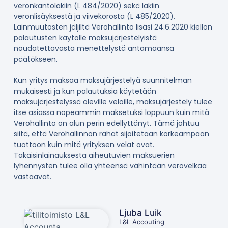
veronkantolakiin (L 484/2020) sekä lakiin
veronlisäyksestä ja viivekorosta (L 485/2020).
Lainmuutosten jäljiltä Verohallinto lisäsi 24.6.2020 kiellon
palautusten käytölle maksujärjestelyistä
noudatettavasta menettelystä antamaansa
päätökseen.
Kun yritys maksaa maksujärjestelyä suunnitelman
mukaisesti ja kun palautuksia käytetään
maksujärjestelyssä oleville veloille, maksujärjestely tulee
itse asiassa nopeammin maksetuksi loppuun kuin mitä
Verohallinto on alun perin edellyttänyt. Tämä johtuu
siitä, että Verohallinnon rahat sijoitetaan korkeampaan
tuottoon kuin mitä yrityksen velat ovat.
Takaisinlainauksesta aiheutuvien maksuerien
lyhennysten tulee olla yhteensä vähintään verovelkaa
vastaavat.
Ljuba Luik
L&L Accouting