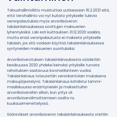
Taloushallintoliitto muistuttaa uutisessaan 16.2.2021 siitä,
että Verohallinto voi nyt kuitata yritykselle tulevia
veronpalautuksia myös arvonlisäveron
takaisinlainauksessa sovittujen maksuerien
lyhennyksiksi. Laki esti kuittauksen 31.12.2020 saakka,
mutta enää veronpalautusta ei makseta yritykselle
takaisin, jos sitä voidaan käyttää takaisinlainauksessa
syntyneiden maksuerien suorituksiksi.
Arvonlisäverotuksen takaisinlainauksesta säädettiin
kesäkuussa 2020 yhdeksi keinoksi yrityksille turvata
rahoituksen saatavuus koronatilanteen vuoksi.
Takaisinlainaus toteutettiin veronkantolain mukaisena
maksujärjestelynä. Takaisinlainaus kohdistui tammi-
maaliskuussa erääntyneisiin ja maksettuihin
arvonlisäveroihin silloin, kun yritys oli
arvonlisäveroilmoittamisen osalta ns.
kuukausimenettelyssä.
Säännökset arvonlisäveron takaisinlainauksesta otettiin