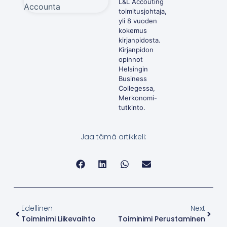
L&L Accouting
toimitusjohtaja,
yli 8 vuoden
kokemus
kirjanpidosta.
Kirjanpidon
opinnot
Helsingin
Business
Collegessa,
Merkonomi-
tutkinto.
Jaa tämä artikkeli:
Edellinen
Next
Toiminimi Liikevaihto
Toiminimi Perustaminen