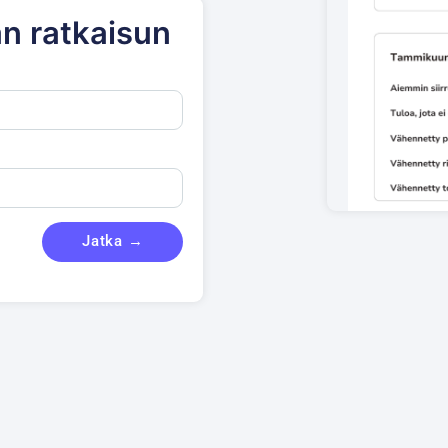
n ratkaisun
Jatka →