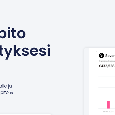
pito
tyksesi
alle ja
npito &