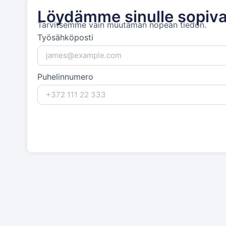
Löydämme sinulle sopiva
Tarvitsemme vain muutaman nopean tiedon.
Työsähköposti
Puhelinnumero