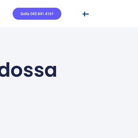
Soita 045 841 4161
idossa