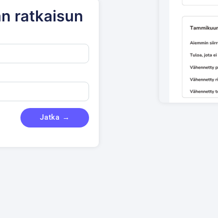
n ratkaisun
Jatka →