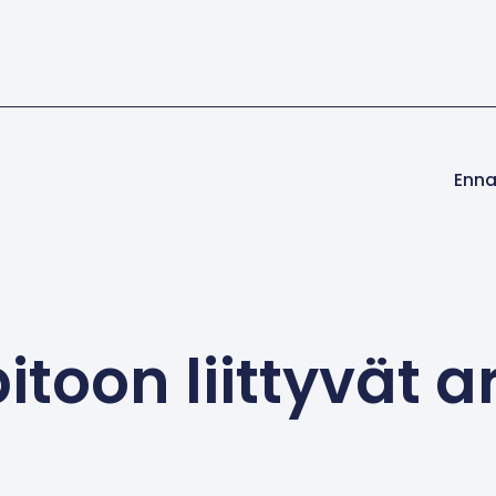
Enna
itoon liittyvät ar